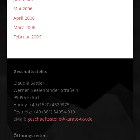
Mai 2006
April 2006
März 2006
Februar 2006
Geschäftsstelle:
Claudia Sattler
Werner–Seelenbinder-Straße 1
99096 Erfurt
Handy: +49 (1520) 4629975
Festnetz: +49 (361) 34054-910
eMail:
geschaeftsstelle@karate-tkv.de
Öffnungszeiten: