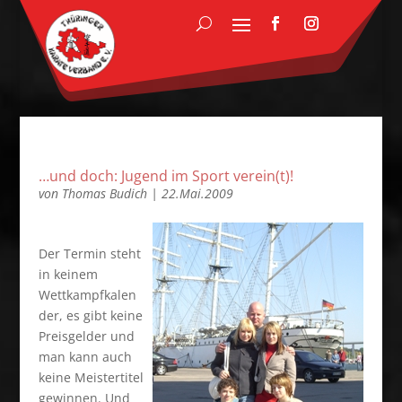
…und doch: Jugend im Sport verein(t)!
von
Thomas Budich
|
22.Mai.2009
Der Termin steht
in keinem
Wettkampfkalen
der, es gibt keine
Preisgelder und
man kann auch
keine Meistertitel
gewinnen. Und