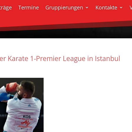
träge
Termine
Gruppierungen
Kontakte
er Karate 1-Premier League in Istanbul