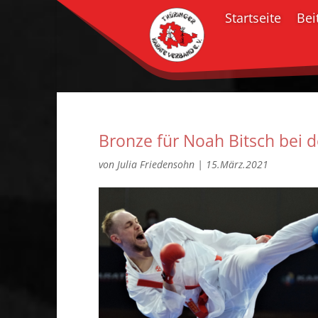
Startseite
Bei
Bronze für Noah Bitsch bei d
von
Julia Friedensohn
|
15.März.2021