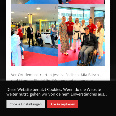
Vor Ort demonstrierten Jessica Födisch, Mia Bitsch
und Hannah Riedel ihr Können und gaben den
Interessierten einen Einblick in unsere Sportart.
Diese Website benutzt Cookies. Wenn du die Website
weiter nutzt, gehen wir von deinem Einverständnis aus. .
Unterstützt wurden sie dabei durch den TKV-
Präsidenten Falk Neumann, Geschäftsführerin
Cookie Einstellungen
Alle Akzeptieren
Claudia Sattler, Bundesjugendtrainer Noah Bitsch,
Para-Athlet Sven Baum sowie Melissa Holzner.