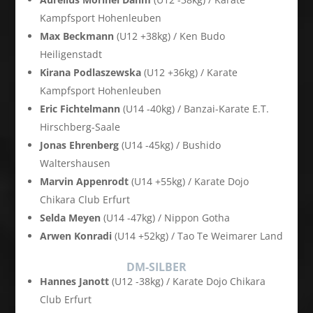
Kampfsport Hohenleuben
Max Beckmann
(U12 +38kg) / Ken Budo
Heiligenstadt
Kirana Podlaszewska
(U12 +36kg) / Karate
Kampfsport Hohenleuben
Eric Fichtelmann
(U14 -40kg) / Banzai-Karate E.T.
Hirschberg-Saale
Jonas Ehrenberg
(U14 -45kg) / Bushido
Waltershausen
Marvin Appenrodt
(U14 +55kg) / Karate Dojo
Chikara Club Erfurt
Selda Meyen
(U14 -47kg) / Nippon Gotha
Arwen Konradi
(U14 +52kg) / Tao Te Weimarer Land
DM-SILBER
Hannes Janott
(U12 -38kg) / Karate Dojo Chikara
Club Erfurt