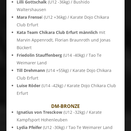
Lilli Gottschalk
(U12 -36kg) / Bushido
Waltershausen
Mara Frense
l (U12 +36kg) / Karate Dojo Chikara
Club Erfurt
Kata Team Chikara Club Erfurt männlich
mit
Marvin Appenrodt, Florian Braunroth und Jonas
Bückert
Friedolin Stauffenberg
(U14 -40kg) / Tao Te
Weimarer Land
Till Drehmann
(U14 +55kg) / Karate Dojo Chikara
Club Erfurt
Luise Röder
(U14 -42kg) / Karate Dojo Chikara Club
Erfurt
DM-BRONZE
Ignatius von Tresckow
(U12 -32kg) / Karate
Kampfsport Hohenleuben
Lydia Pfeifer
(U12 -30kg) / Tao Te Weimarer Land