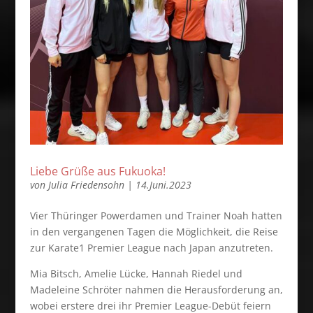
Liebe Grüße aus Fukuoka!
von
Julia Friedensohn
|
14.Juni.2023
Vier Thüringer Powerdamen und Trainer Noah hatten
in den vergangenen Tagen die Möglichkeit, die Reise
zur Karate1 Premier League nach
Japan
anzutreten.
Mia Bitsch, Amelie Lücke, Hannah Riedel und
Madeleine Schröter nahmen die Herausforderung an,
wobei erstere drei ihr Premier League-Debüt feiern