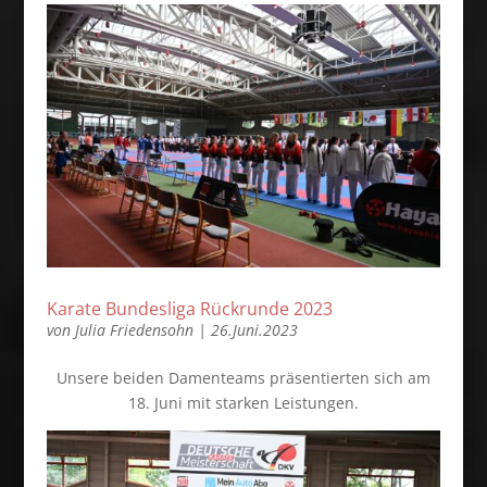
Karate Bundesliga Rückrunde 2023
von
Julia Friedensohn
|
26.Juni.2023
Unsere beiden Damenteams präsentierten sich am
18. Juni mit starken Leistungen.