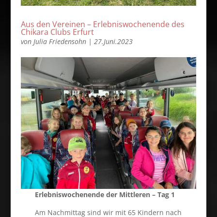
Aus den Vereinen – Erlebniswochenende des
Chikara Clubs Erfurt
von
Julia Friedensohn
|
27.Juni.2023
Erlebniswochenende der Mittleren – Tag 1
Am Nachmittag sind wir mit 65 Kindern nach