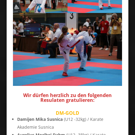
Wir dürfen herzlich zu den folgenden
Resulaten gratulieren:
DM-GOLD
Damijen Mika Susnica
(U12 -32kg) / Karate
Akademie Susnica
Aurelius Morihei Dahm
(U12 -38kg) / Karate