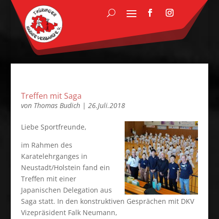
Treffen mit Saga
von
Thomas Budich
|
26.Juli.2018
Liebe Sportfreunde,
im Rahmen des
Karatelehrganges in
Neustadt/Holstein fand ein
Treffen mit einer
Japanischen Delegation aus
Saga statt. In den konstruktiven Gesprächen mit DKV
Vizepräsident Falk Neumann,