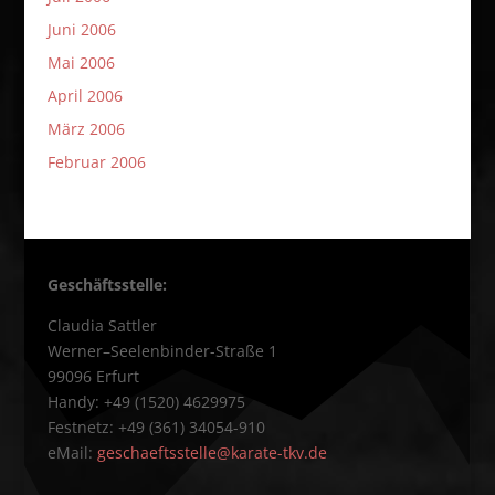
Juni 2006
Mai 2006
April 2006
März 2006
Februar 2006
Geschäftsstelle:
Claudia Sattler
Werner–Seelenbinder-Straße 1
99096 Erfurt
Handy: +49 (1520) 4629975
Festnetz: +49 (361) 34054-910
eMail:
geschaeftsstelle@karate-tkv.de