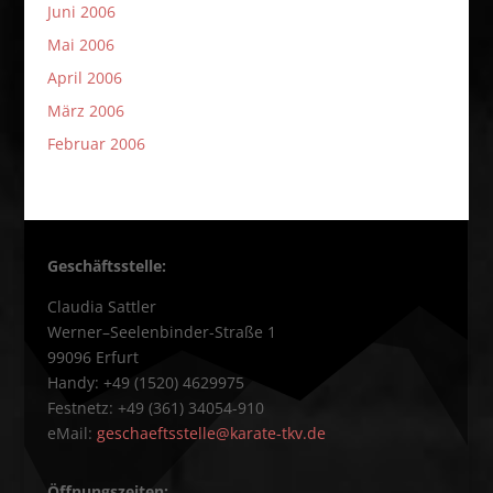
Juni 2006
Mai 2006
April 2006
März 2006
Februar 2006
Geschäftsstelle:
Claudia Sattler
Werner–Seelenbinder-Straße 1
99096 Erfurt
Handy: +49 (1520) 4629975
Festnetz: +49 (361) 34054-910
eMail:
geschaeftsstelle@karate-tkv.de
Öffnungszeiten: