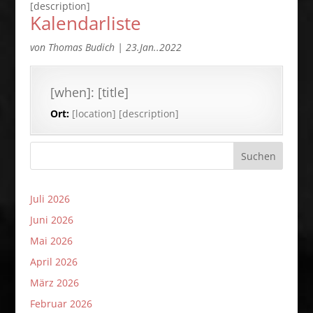
[description]
Kalendarliste
von
Thomas Budich
|
23.Jan..2022
[when]: [title]
Ort:
[location] [description]
Suchen
Juli 2026
Juni 2026
Mai 2026
April 2026
März 2026
Februar 2026