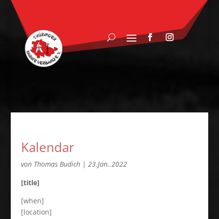
Kalendar
von
Thomas Budich
|
23.Jan..2022
[title]
[when]
[location]