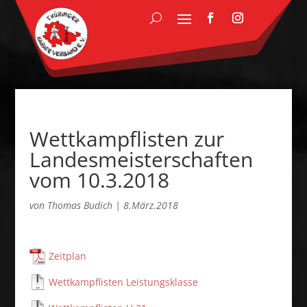
Wettkampflisten zur
Landesmeisterschaften
vom 10.3.2018
von
Thomas Budich
|
8.März.2018
Zeitplan
Wettkampflisten Leistungsklasse