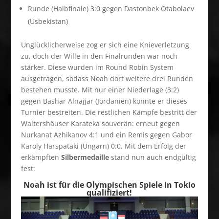
Runde (Halbfinale) 3:0 gegen Dastonbek Otabolaev
(Usbekistan)
Unglücklicherweise zog er sich eine Knieverletzung
zu, doch der Wille in den Finalrunden war noch
stärker. Diese wurden im Round Robin System
ausgetragen, sodass Noah dort weitere drei Runden
bestehen musste. Mit nur einer Niederlage (3:2)
gegen Bashar Alnajjar (Jordanien) konnte er dieses
Turnier bestreiten. Die restlichen Kämpfe bestritt der
Waltershäuser Karateka souverän: erneut gegen
Nurkanat Azhikanov 4:1 und ein Remis gegen Gabor
Karoly Harspataki (Ungarn) 0:0. Mit dem Erfolg der
erkämpften
Silbermedaille
stand nun auch endgültig
fest:
Noah ist für die Olympischen Spiele in Tokio
qualifiziert!