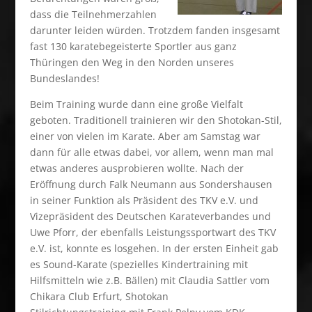
dass die Teilnehmerzahlen
darunter leiden würden. Trotzdem fanden insgesamt
fast 130 karatebegeisterte Sportler aus ganz
Thüringen den Weg in den Norden unseres
Bundeslandes!
Beim Training wurde dann eine große Vielfalt
geboten. Traditionell trainieren wir den Shotokan-Stil,
einer von vielen im Karate. Aber am Samstag war
dann für alle etwas dabei, vor allem, wenn man mal
etwas anderes ausprobieren wollte. Nach der
Eröffnung durch Falk Neumann aus Sondershausen
in seiner Funktion als Präsident des TKV e.V. und
Vizepräsident des Deutschen Karateverbandes und
Uwe Pforr, der ebenfalls Leistungssportwart des TKV
e.V. ist, konnte es losgehen. In der ersten Einheit gab
es Sound-Karate (spezielles Kindertraining mit
Hilfsmitteln wie z.B. Bällen) mit Claudia Sattler vom
Chikara Club Erfurt, Shotokan