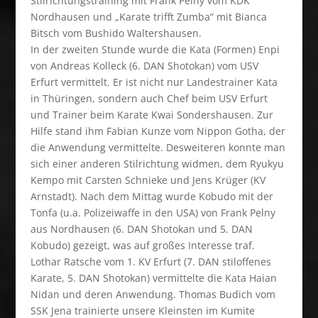
Stilrichtungstraining mit Frank Pelny vom KDK
Nordhausen und „Karate trifft Zumba“ mit Bianca
Bitsch vom Bushido Waltershausen.
In der zweiten Stunde wurde die Kata (Formen) Enpi
von Andreas Kolleck (6. DAN Shotokan) vom USV
Erfurt vermittelt. Er ist nicht nur Landestrainer Kata
in Thüringen, sondern auch Chef beim USV Erfurt
und Trainer beim Karate Kwai Sondershausen. Zur
Hilfe stand ihm Fabian Kunze vom Nippon Gotha, der
die Anwendung vermittelte. Desweiteren konnte man
sich einer anderen Stilrichtung widmen, dem Ryukyu
Kempo mit Carsten Schnieke und Jens Krüger (KV
Arnstadt). Nach dem Mittag wurde Kobudo mit der
Tonfa (u.a. Polizeiwaffe in den USA) von Frank Pelny
aus Nordhausen (6. DAN Shotokan und 5. DAN
Kobudo) gezeigt, was auf großes Interesse traf.
Lothar Ratsche vom 1. KV Erfurt (7. DAN stiloffenes
Karate, 5. DAN Shotokan) vermittelte die Kata Haian
Nidan und deren Anwendung. Thomas Budich vom
SSK Jena trainierte unsere Kleinsten im Kumite