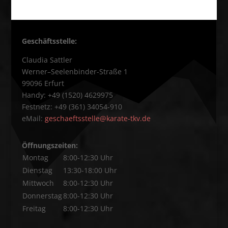
Geschäftsstelle:
Claudia Sattler
Werner–Seelenbinder-Straße 1
99096 Erfurt
Handy: +49 (1520) 4629975
Festnetz: +49 (361) 34054-910
eMail:
geschaeftsstelle@karate-tkv.de
Öffnungszeiten:
Montag
8:00-12:30 Uhr
Dienstag
13:30-18:00 Uhr
Mittwoch
8:00-12:30 Uhr
Donnerstag
8:00-12:30 Uhr
Freitag
8:00-12:30 Uhr