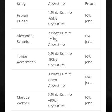
Krieg
Oberstufe
Erfurt
1.Platz Kumite
Fabian
FSU
-65kg
Kunze
Jena
Oberstufe
2.Platz Kumite
Alexander
FSU
-75kg
Schmidt
Jena
Oberstufe
2.Platz Kumite
Tobias
FSU
-80kg
Ackermann
Jena
Oberstufe
3.Platz Kumite
FSU
Open
Jena
Oberstufe
2.Platz Kumite
Marcus
FSU
+80kg
Werner
Jena
Oberstufe