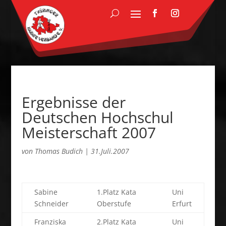
Ergebnisse der
Deutschen Hochschul
Meisterschaft 2007
von
Thomas Budich
|
31.Juli.2007
Sabine
1.Platz Kata
Uni
Schneider
Oberstufe
Erfurt
Franziska
2.Platz Kata
Uni