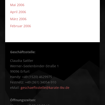
Mai 2006
April 2006
März 2006
Februar 2006
Geschäftsstelle:
Claudia Sattler
Werner–Seelenbinder-Straße 1
99096 Erfurt
Handy: +49 (1520) 4629975
Festnetz: +49 (361) 34054-910
eMail:
geschaeftsstelle@karate-tkv.de
Öffnungszeiten: