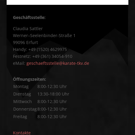
Geschäftsstelle:
Claudia Sattler
Werner–Seelenbinder-Straße 1
99096 Erfurt
Handy: +49 (1520) 4629975
Festnetz: +49 (361) 34054-910
eMail:
geschaeftsstelle@karate-tkv.de
Öffnungszeiten:
Montag
8:00-12:30 Uhr
Dienstag
13:30-18:00 Uhr
Mittwoch
8:00-12:30 Uhr
Donnerstag
8:00-12:30 Uhr
Freitag
8:00-12:30 Uhr
Kontakte