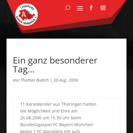
Ein ganz besonderer
Tag…
von
Thomas Budich
|
30.Aug..2006
11 Karatekinder aus Thüringen hatten
die Möglichkeit und Ehre am
26.08.2006 um 15:30 Uhr beim
Bundesligaspiel FC Bayern München
gegen 1.FC Nürnberg mit aufs