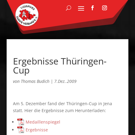
Ergebnisse Thüringen-
Cup
von
Thomas Budich
|
7.Dez..2009
Am 5. Dezember fand der Thüringen-Cup in Jena
statt. Hier die Ergebnisse zum Herunterladen:
Medaillenspiegel
Ergebnisse