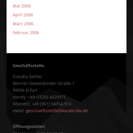
Mai 2006
April 2006
März 2006
Februar 2006
Geschäftsstelle:
Claudia Sattler
Werner–Seelenbinder-Straße 1
99096 Erfurt
Handy: +49 (1520) 4629975
Festnetz: +49 (361) 34054-910
eMail:
geschaeftsstelle@karate-tkv.de
Öffnungszeiten: