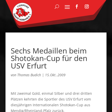
Sechs Medaillen beim
Shotokan-Cup für den
USV Erfurt
von
Thomas Budich
|
15.Okt..2009
Mit zweimal Gold, einmal Silber und drei dritten
Plätzen kehrten die Sportler des USV Erfurt vom
diesjährigen Internationalen Shotokan-Cup aus
Mendig/Rheinland-Pfalz zurück.