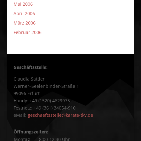
Mai 2006
April 2006
März 2006
Februar 2006
Geschäftsstelle:
Claudia Sattler
Werner–Seelenbinder-Straße 1
99096 Erfurt
Handy: +49 (1520) 4629975
Festnetz: +49 (361) 34054-910
eMail:
geschaeftsstelle@karate-tkv.de
Öffnungszeiten:
Montag
8:00-12:30 Uhr