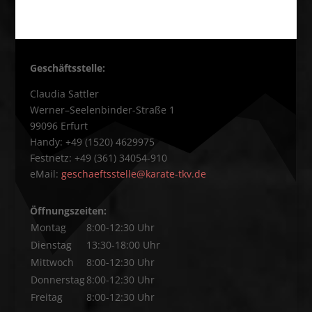
Geschäftsstelle:
Claudia Sattler
Werner–Seelenbinder-Straße 1
99096 Erfurt
Handy: +49 (1520) 4629975
Festnetz: +49 (361) 34054-910
eMail:
geschaeftsstelle@karate-tkv.de
Öffnungszeiten:
Montag
8:00-12:30 Uhr
Dienstag
13:30-18:00 Uhr
Mittwoch
8:00-12:30 Uhr
Donnerstag
8:00-12:30 Uhr
Freitag
8:00-12:30 Uhr