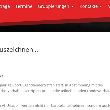
träge
Termine
Gruppierungen
Kontakte
 auszeichnen…
ka!
esjährige Sportjugendländertreffen statt. In Abstimmung mit der
 das Vorhaben konzipiert und an die teilnehmenden Landesverbä
n AI-Urlaub – werden nicht nur Karateka teilnehmen, sondern auc