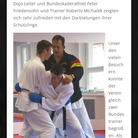
Dojo-Leiter und Bundeskaderathlet Peter
Friedensohn und Trainer Roberto Michalek zeigten
sich sehr zufrieden mit den Darbietungen ihrer
Schützlinge.
Unter
den
vielen
Besuch
ern
konnte
der
Verein
gleich
zwei
Bundes
trainer
begrüß
en. Als