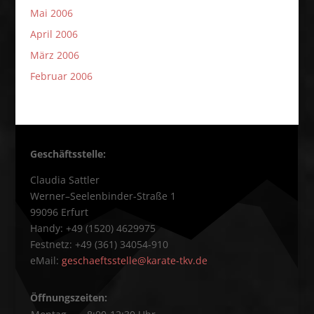
Mai 2006
April 2006
März 2006
Februar 2006
Geschäftsstelle:
Claudia Sattler
Werner–Seelenbinder-Straße 1
99096 Erfurt
Handy: +49 (1520) 4629975
Festnetz: +49 (361) 34054-910
eMail:
geschaeftsstelle@karate-tkv.de
Öffnungszeiten: