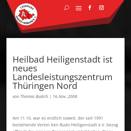
Heilbad Heiligenstadt ist
neues
Landesleistungszentrum
Thüringen Nord
von
Thomas Budich
|
16.Nov..2008
Am 11.10. war es endlich soweit, der seit 1991
bestehende Verein Ken Budo Heiligenstadt e.V. bezog