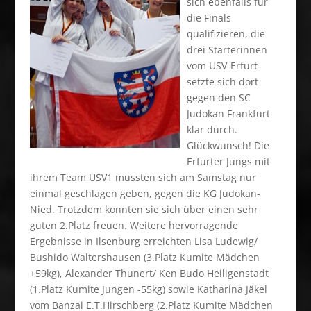
sich ebenfalls für
die Finals
qualifizieren, die
drei Starterinnen
vom USV-Erfurt
setzte sich dort
gegen den SC
Judokan Frankfurt
klar durch.
Glückwunsch! Die
Erfurter Jungs mit
ihrem Team USV1 mussten sich am Samstag nur
einmal geschlagen geben, gegen die KG Judokan-
Nied. Trotzdem konnten sie sich über einen sehr
guten 2.Platz freuen. Weitere hervorragende
Ergebnisse in Ilsenburg erreichten Lisa Ludewig/
Bushido Waltershausen (3.Platz Kumite Mädchen
+59kg), Alexander Thunert/ Ken Budo Heiligenstadt
(1.Platz Kumite Jungen -55kg) sowie Katharina Jäkel
vom Banzai E.T.Hirschberg (2.Platz Kumite Mädchen