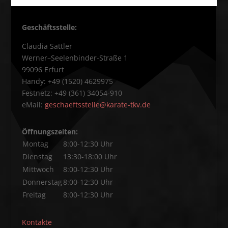
Geschäftsstelle:
Claudia Sattler
Werner–Seelenbinder-Straße 1
99096 Erfurt
Handy: +49 (1520) 4629975
Festnetz: +49 (361) 34054-910
eMail:
geschaeftsstelle@karate-tkv.de
Öffnungszeiten:
Montag
8:00-12:30 Uhr
Dienstag
13:30-18:00 Uhr
Mittwoch
8:00-12:30 Uhr
Donnerstag
8:00-12:30 Uhr
Freitag
8:00-12:30 Uhr
Kontakte