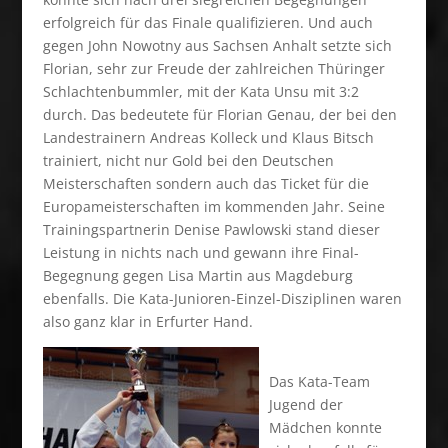
erfolgreich für das Finale qualifizieren. Und auch
gegen John Nowotny aus Sachsen Anhalt setzte sich
Florian, sehr zur Freude der zahlreichen Thüringer
Schlachtenbummler, mit der Kata Unsu mit 3:2
durch. Das bedeutete für Florian Genau, der bei den
Landestrainern Andreas Kolleck und Klaus Bitsch
trainiert, nicht nur Gold bei den Deutschen
Meisterschaften sondern auch das Ticket für die
Europameisterschaften im kommenden Jahr. Seine
Trainingspartnerin Denise Pawlowski stand dieser
Leistung in nichts nach und gewann ihre Final-
Begegnung gegen Lisa Martin aus Magdeburg
ebenfalls. Die Kata-Junioren-Einzel-Disziplinen waren
also ganz klar in Erfurter Hand.
Das Kata-Team
Jugend der
Mädchen konnte