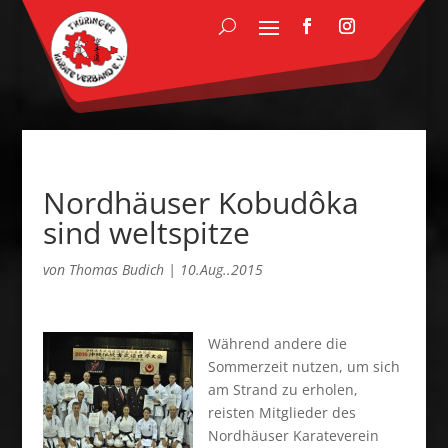
Nordhäuser Kobudôka
sind weltspitze
von
Thomas Budich
|
10.Aug..2015
Während andere die
Sommerzeit nutzen, um sich
am Strand zu erholen,
reisten Mitglieder des
Nordhäuser Karateverein