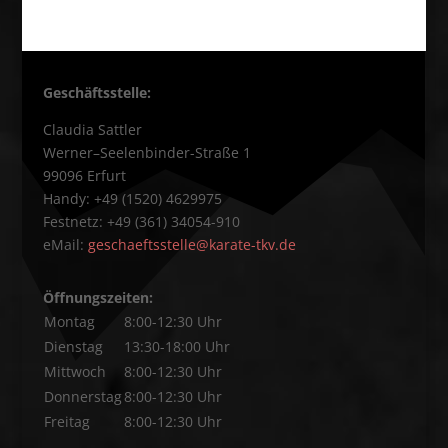
Geschäftsstelle:
Claudia Sattler
Werner–Seelenbinder-Straße 1
99096 Erfurt
Handy: +49 (1520) 4629975
Festnetz: +49 (361) 34054-910
eMail:
geschaeftsstelle@karate-tkv.de
Öffnungszeiten:
Montag
8:00-12:30 Uhr
Dienstag
13:30-18:00 Uhr
Mittwoch
8:00-12:30 Uhr
Donnerstag
8:00-12:30 Uhr
Freitag
8:00-12:30 Uhr