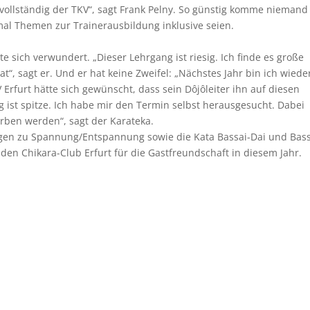
vollständig der TKV“, sagt Frank Pelny. So günstig komme niemand
al Themen zur Trainerausbildung inklusive seien.
e sich verwundert. „Dieser Lehrgang ist riesig. Ich finde es große
at“, sagt er. Und er hat keine Zweifel: „Nächstes Jahr bin ich wiede
 Erfurt hätte sich gewünscht, dass sein Dôjôleiter ihn auf diesen
 ist spitze. Ich habe mir den Termin selbst herausgesucht. Dabei
worben werden“, sagt der Karateka.
gen zu Spannung/Entspannung sowie die Kata Bassai-Dai und Bass
 den Chikara-Club Erfurt für die Gastfreundschaft in diesem Jahr.