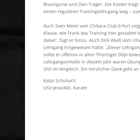
Braungurte und Dan-Träger. Die Kosten trägt 
einem regulären Trainingslehrgang weg – zum
Auch Sven Meinl vom Chikara-Club Erfurt zeigt
Klasse, wie Frank das Training hier gestaltet h
dabei“, fügt er hinzu. Auch Dirk Weiß vom USV
Lehrgang hingewiesen hätte. „Dieser Lehrgang
sollte er offensiv in allen Thüringer Dôjô be
Lehrgangsinhalte in diesem Jahr waren Übun
Shô im Vergleich. Ein herzlicher Dank geht an
Katja Schubach
USV Jena/Abt. Karate