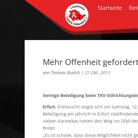
Startseite
Bei
Mehr Offenheit geforder
von
Thomas Budich
|
21.Okt..2013
Geringe Beteiligung beim TKV-Stilrichtungsl
Erfurt.
Enttäuscht zeigte sich am Samstag, 12.
Beteiligung am jährlich in Erfurt stattfinde
sieben Karatekas hatten den Weg ins Dôjô de
findet.
„Es ist schade, dass diese Möglichkeit nicht g