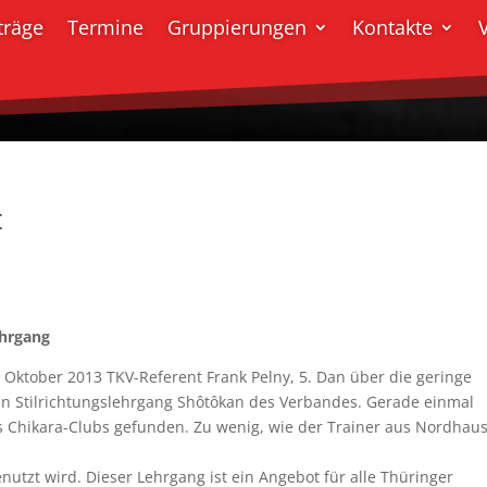
träge
Termine
Gruppierungen
Kontakte
t
ehrgang
 Oktober 2013 TKV-Referent Frank Pelny, 5. Dan über die geringe
nden Stilrichtungslehrgang Shôtôkan des Verbandes. Gerade einmal
s Chikara-Clubs gefunden. Zu wenig, wie der Trainer aus Nordhau
enutzt wird. Dieser Lehrgang ist ein Angebot für alle Thüringer