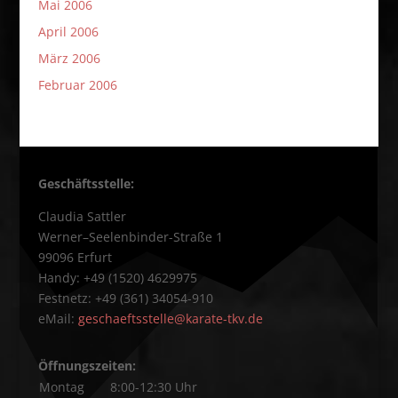
Mai 2006
April 2006
März 2006
Februar 2006
Geschäftsstelle:
Claudia Sattler
Werner–Seelenbinder-Straße 1
99096 Erfurt
Handy: +49 (1520) 4629975
Festnetz: +49 (361) 34054-910
eMail:
geschaeftsstelle@karate-tkv.de
Öffnungszeiten:
Montag
8:00-12:30 Uhr