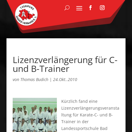
Lizenzverlängerung für C-
und B-Trainer
von
Thomas Budich
|
24.Okt..2010
Kürzlich fand eine
Lizenzverlängerungsveransta
ltung für Karate-C- und B-
Trainer in der
Landessportschule Bad