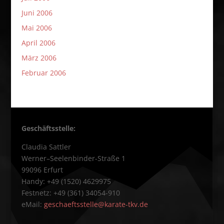
Juni 2006
Mai 2006
April 2006
März 2006
Februar 2006
Geschäftsstelle:
Claudia Sattler
Werner–Seelenbinder-Straße 1
99096 Erfurt
Handy: +49 (1520) 4629975
Festnetz: +49 (361) 34054-910
eMail:
geschaeftsstelle@karate-tkv.de