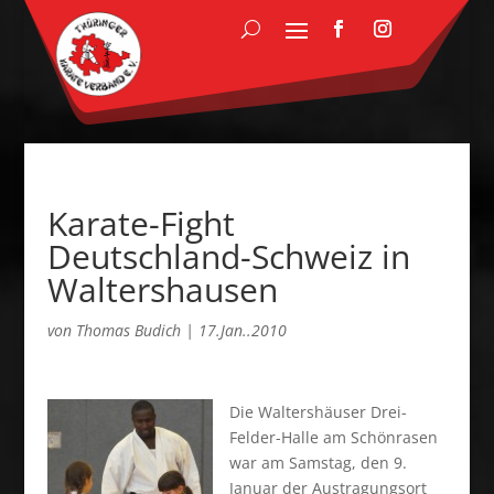
Karate-Fight
Deutschland-Schweiz in
Waltershausen
von
Thomas Budich
|
17.Jan..2010
Die Waltershäuser Drei-
Felder-Halle am Schönrasen
war am Samstag, den 9.
Januar der Austragungsort