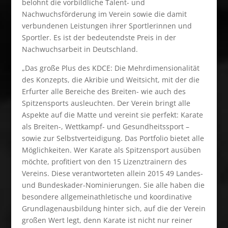
belohnt die vorbildliche Talent- und
Nachwuchsförderung im Verein sowie die damit
verbundenen Leistungen ihrer Sportlerinnen und
Sportler. Es ist der bedeutendste Preis in der
Nachwuchsarbeit in Deutschland.
„Das große Plus des KDCE: Die Mehrdimensionalität
des Konzepts, die Akribie und Weitsicht, mit der die
Erfurter alle Bereiche des Breiten- wie auch des
Spitzensports ausleuchten. Der Verein bringt alle
Aspekte auf die Matte und vereint sie perfekt: Karate
als Breiten-, Wettkampf- und Gesundheitssport –
sowie zur Selbstverteidigung. Das Portfolio bietet alle
Möglichkeiten. Wer Karate als Spitzensport ausüben
möchte, profitiert von den 15 Lizenztrainern des
Vereins. Diese verantworteten allein 2015 49 Landes-
und Bundeskader-Nominierungen. Sie alle haben die
besondere allgemeinathletische und koordinative
Grundlagenausbildung hinter sich, auf die der Verein
großen Wert legt, denn Karate ist nicht nur reiner