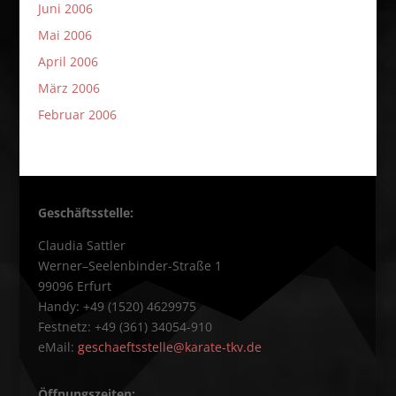
Juni 2006
Mai 2006
April 2006
März 2006
Februar 2006
Geschäftsstelle:
Claudia Sattler
Werner–Seelenbinder-Straße 1
99096 Erfurt
Handy: +49 (1520) 4629975
Festnetz: +49 (361) 34054-910
eMail:
geschaeftsstelle@karate-tkv.de
Öffnungszeiten: