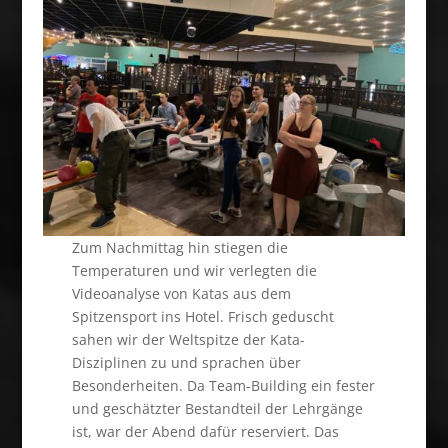
Zum Nachmittag hin stiegen die
Temperaturen und wir verlegten die
Videoanalyse von Katas aus dem
Spitzensport ins Hotel. Frisch geduscht
sahen wir der Weltspitze der Kata-
Disziplinen zu und sprachen über
Besonderheiten. Da Team-Building ein fester
und geschätzter Bestandteil der Lehrgänge
ist, war der Abend dafür reserviert. Das