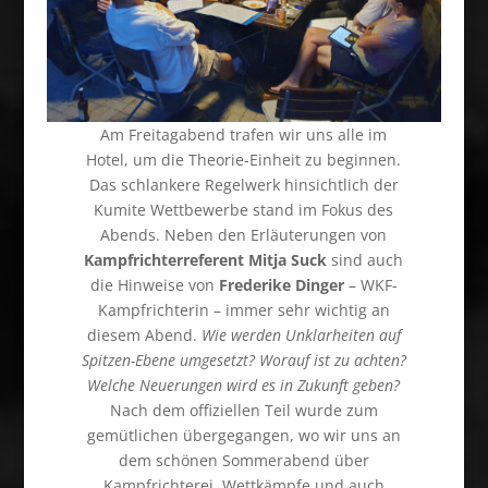
Am Freitagabend trafen wir uns alle im
Hotel, um die Theorie-Einheit zu beginnen.
Das schlankere Regelwerk hinsichtlich der
Kumite Wettbewerbe stand im Fokus des
Abends. Neben den Erläuterungen von
Kampfrichterreferent Mitja Suck
sind auch
die Hinweise von
Frederike Dinger
– WKF-
Kampfrichterin – immer sehr wichtig an
diesem Abend.
Wie werden Unklarheiten auf
Spitzen-Ebene umgesetzt? Worauf ist zu achten?
Welche Neuerungen wird es in Zukunft geben?
Nach dem offiziellen Teil wurde zum
gemütlichen übergegangen, wo wir uns an
dem schönen Sommerabend über
Kampfrichterei, Wettkämpfe und auch