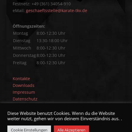
Festnetz: +49 (361) 34054-910
eMail:
geschaeftsstelle@karate-tkv.de
Öffnungszeiten:
Montag
8:00-12:30 Uhr
Dienstag
13:30-18:00 Uhr
Mittwoch
8:00-12:30 Uhr
Donnerstag
8:00-12:30 Uhr
Freitag
8:00-12:30 Uhr
Kontakte
Downloads
Impressum
Datenschutz
Diese Website benutzt Cookies. Wenn du die Website
weiter nutzt, gehen wir von deinem Einverständnis aus. .
Cookie Einstellungen
Alle Akzeptieren