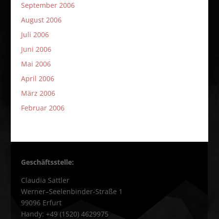
September 2006
August 2006
Juli 2006
Juni 2006
Mai 2006
April 2006
März 2006
Februar 2006
Geschäftsstelle:
Claudia Sattler
Werner–Seelenbinder-Straße 1
99096 Erfurt
Handy: +49 (1520) 4629975