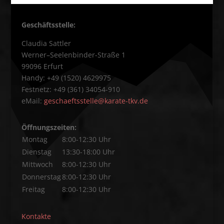
Geschäftsstelle:
Claudia Sattler
Werner–Seelenbinder-Straße 1
99096 Erfurt
Handy: +49 (1520) 4629975
Festnetz: +49 (361) 34054-910
eMail:
geschaeftsstelle@karate-tkv.de
Öffnungszeiten:
Montag
8:00-12:30 Uhr
Dienstag
13:30-18:00 Uhr
Mittwoch
8:00-12:30 Uhr
Donnerstag
8:00-12:30 Uhr
Freitag
8:00-12:30 Uhr
Kontakte