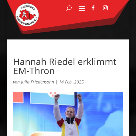
Hannah Riedel erklimmt
EM-Thron
von
Julia Friedensohn
|
14.Feb..2025