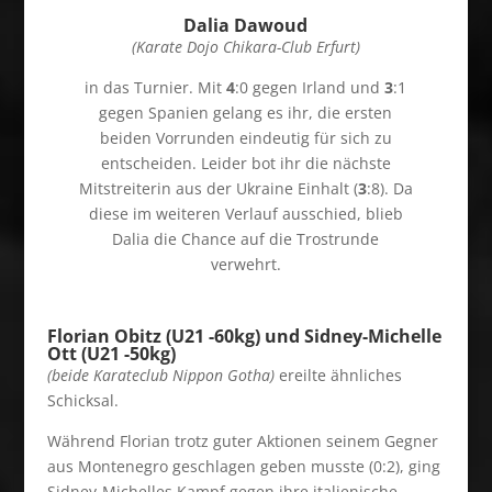
Dalia Dawoud
(Karate Dojo Chikara-Club Erfurt)
in das Turnier. Mit
4
:0 gegen Irland und
3
:1
gegen Spanien gelang es ihr, die ersten
beiden Vorrunden eindeutig für sich zu
entscheiden. Leider bot ihr die nächste
Mitstreiterin aus der Ukraine Einhalt (
3
:8). Da
diese im weiteren Verlauf ausschied, blieb
Dalia die Chance auf die Trostrunde
verwehrt.
Florian Obitz (U21 -60kg) und Sidney-Michelle
Ott (U21 -50kg)
(beide Karateclub Nippon Gotha)
ereilte ähnliches
Schicksal.
Während Florian trotz guter Aktionen seinem Gegner
aus Montenegro geschlagen geben musste (0:2), ging
Sidney-Michelles Kampf gegen ihre italienische