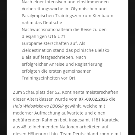
Nach einer intensiven und einstimmenden
Vorbereitungswoche im Olympischen und
Paralympischen Trainingszentrum Kienbaum
nahm das Deutsche
Nachwuchsnationalteam die Reise zu den
diesjährigen U16-U21
Europameisterschaften auf. Als
Zieldestination stand das polnische Bielsko-
Biała auf festgeschrieben. Nach
erfolgreicher Anreise und Registrierung
erfolgten die ersten gemeinsamen
Trainingseinheiten vor Ort.
Zum Schauplatz der 52. Kontinentalmeisterschaften
dieser Altersklassen wurde vom
07.-09.02.2025
die
Hala Widowiskowa BBOSIR
gewählt, welche mit
moderner Aufmachung aufwartete und einen
gebührenden Rahmen bot. Insgesamt 1181 Karateka
aus 48 teilnehmenden Nationen arbeiteten auf
diesen Höhepunkt hin. Team Deutschland konnte mit