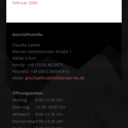
Februar 2006
Geschäftsstelle:
Claudia Sattler
Werner–Seelenbinder-Straße 1
99096 Erfurt
Handy: +49 (1520) 4629975
Festnetz: +49 (361) 34054-910
eMail:
geschaeftsstelle@karate-tkv.de
Öffnungszeiten:
Montag
8:00-12:30 Uhr
Dienstag
13:30-18:00 Uhr
Mittwoch
8:00-12:30 Uhr
Donnerstag
8:00-12:30 Uhr