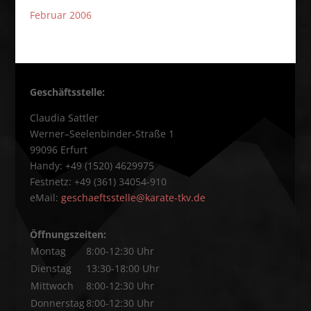
Februar 2006
Geschäftsstelle:
Claudia Sattler
Werner–Seelenbinder-Straße 1
99096 Erfurt
Handy: +49 (1520) 4629975
Festnetz: +49 (361) 34054-910
eMail:
geschaeftsstelle@karate-tkv.de
Öffnungszeiten:
Montag
8:00-12:30 Uhr
Dienstag
13:30-18:00 Uhr
Mittwoch
8:00-12:30 Uhr
Donnerstag
8:00-12:30 Uhr