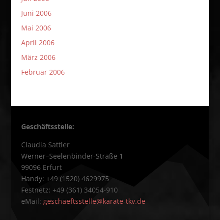
Juni 2006
Mai 2006
April 2006
März 2006
Februar 2006
Geschäftsstelle:
Claudia Sattler
Werner–Seelenbinder-Straße 1
99096 Erfurt
Handy: +49 (1520) 4629975
Festnetz: +49 (361) 34054-910
eMail:
geschaeftsstelle@karate-tkv.de