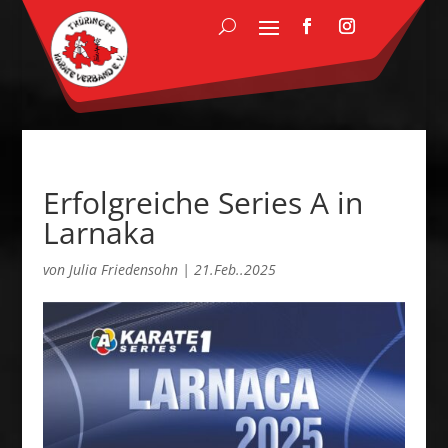
Erfolgreiche Series A in
Larnaka
von
Julia Friedensohn
|
21.Feb..2025