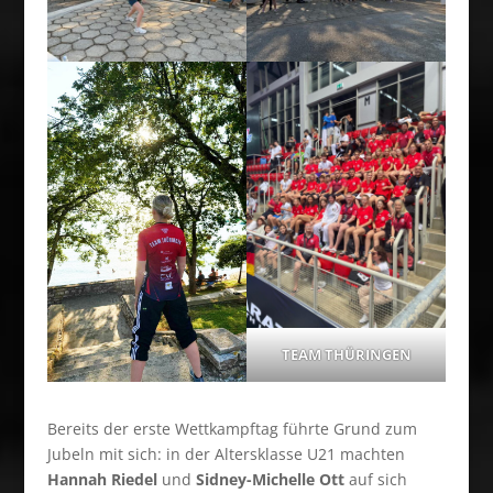
TEAM THÜRINGEN
Bereits der erste Wettkampftag führte Grund zum
Jubeln mit sich: in der Altersklasse U21 machten
Hannah Riedel
und
Sidney-Michelle Ott
auf sich