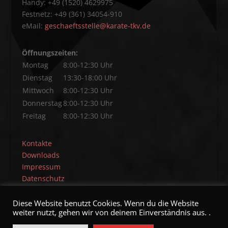
Handy: +49 (1520) 4629975
Festnetz: +49 (361) 34054-910
eMail:
geschaeftsstelle@karate-tkv.de
Öffnungszeiten:
Montag
8:00-12:30 Uhr
Dienstag
13:30-18:00 Uhr
Mittwoch
8:00-12:30 Uhr
Donnerstag
8:00-12:30 Uhr
Freitag
8:00-12:30 Uhr
Kontakte
Downloads
Impressum
Datenschutz
Diese Website benutzt Cookies. Wenn du die Website
weiter nutzt, gehen wir von deinem Einverständnis aus. .