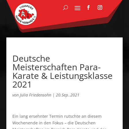
Deutsche
Meisterschaften Para-
Karate & Leistungsklasse
2021
von
Julia Friedensohn
|
20.Sep..2021
Ein lang ersehnter Termin rutschte an diesem
Wochenende in den Fokus – die Deutschen