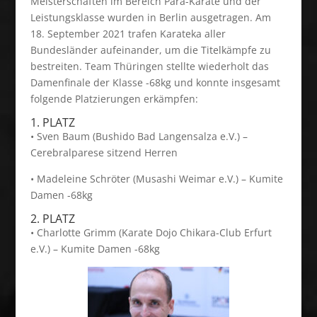
Meisterschaften im Bereich Para-Karate und der
Leistungsklasse wurden in Berlin ausgetragen. Am
18. September 2021 trafen Karateka aller
Bundesländer aufeinander, um die Titelkämpfe zu
bestreiten. Team Thüringen stellte wiederholt das
Damenfinale der Klasse -68kg und konnte insgesamt
folgende Platzierungen erkämpfen:
1. PLATZ
• Sven Baum (Bushido Bad Langensalza e.V.) –
Cerebralparese sitzend Herren
• Madeleine Schröter (Musashi Weimar e.V.) – Kumite
Damen -68kg
2. PLATZ
• Charlotte Grimm (Karate Dojo Chikara-Club Erfurt
e.V.) – Kumite Damen -68kg