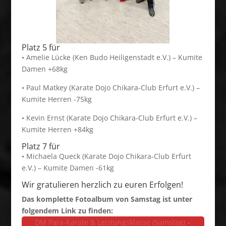
Platz 5 für
• Amelie Lücke (Ken Budo Heiligenstadt e.V.) – Kumite
Damen +68kg
• Paul Matkey (Karate Dojo Chikara-Club Erfurt e.V.) –
Kumite Herren -75kg
• Kevin Ernst (Karate Dojo Chikara-Club Erfurt e.V.) –
Kumite Herren +84kg
Platz 7 für
• Michaela Queck (Karate Dojo Chikara-Club Erfurt
e.V.) – Kumite Damen -61kg
Wir gratulieren herzlich zu euren Erfolgen!
Das komplette Fotoalbum von Samstag ist unter
folgendem Link zu finden:
DM Para-Karate & Leistungsklasse (Samstag) –