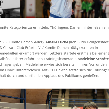
 Kumite-Kategorien zu ermitteln. Thüringens Damen hinterließen ei
 e.V. / Kumite Damen -68kg),
Amelie Lücke
(Ken Budo Heiligenstadt 
D Chikara Club Erfurt e.V. / Kumite Damen -68kg) konnten in
emedaillen erkämpft werden. Letztere startete erstmals bei einer
Halbfinale ihrer erfahrenen Trainingskameradin
Madeleine Schröte
chlagen geben. Madeleine erwies sich bereits in ihren Vorrunden
m Finale unterstreichen. Mit 8:1 Punkten setzte sich die Thüringe
nhalt durch und durfte den Applaus des Publikums genießen.