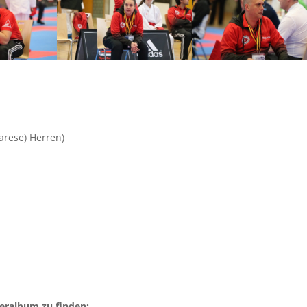
arese) Herren)
deralbum zu finden: