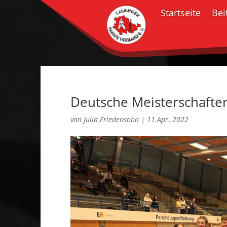
Startseite
Bei
Deutsche Meisterschaften
von
Julia Friedensohn
|
11.Apr..2022