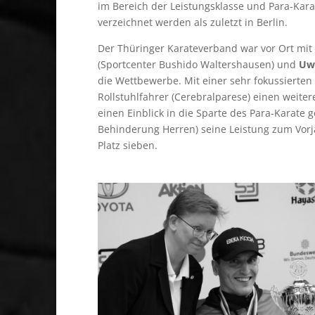
im Bereich der Leistungsklasse und Para-Kar
verzeichnet werden als zuletzt in Berlin.
Der Thüringer Karateverband war vor Ort mit 
(Sportcenter Bushido Waltershausen) und
Uw
die Wettbewerbe. Mit einer sehr fokussierte
Rollstuhlfahrer (Cerebralparese) einen weit
einen Einblick in die Sparte des Para-Karate 
Behinderung Herren) seine Leistung zum Vorjah
Platz sieben.