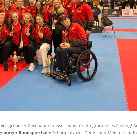
 vor größerer Zuschauerkulisse – was für ein grandioses Feeling! 
sburger Rundsporthalle
Schauplatz der Deutschen Meisterschaft