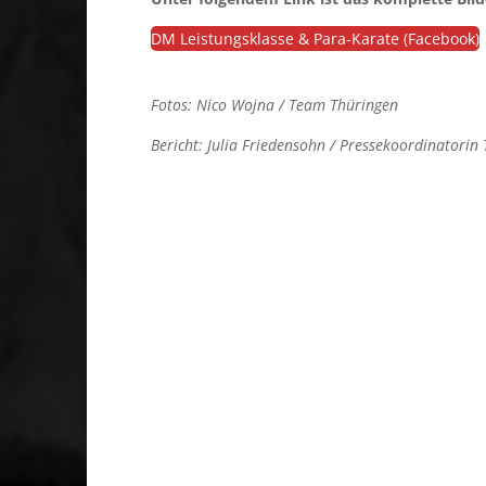
DM Leistungsklasse & Para-Karate (Facebook)
Fotos: Nico Wojna / Team Thüringen
Bericht: Julia Friedensohn / Pressekoordinatorin