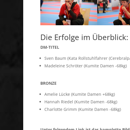
Die Erfolge im Überblick:
DM-TITEL
Sven Baum (Kata Rollstuhlfahrer (Cerebralp
Madeleine Schröter (Kumite Damen -68kg)
BRONZE
Amelie Lücke (Kumite Damen +68kg)
Hannah Riedel (Kumite Damen -68kg)
Charlotte Grimm (Kumite Damen -68kg)
Unter folgendem Link ist das komplette Bil