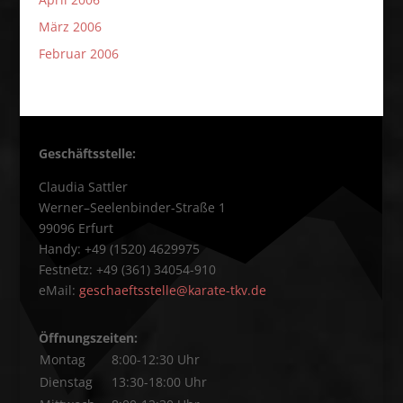
März 2006
Februar 2006
Geschäftsstelle:
Claudia Sattler
Werner–Seelenbinder-Straße 1
99096 Erfurt
Handy: +49 (1520) 4629975
Festnetz: +49 (361) 34054-910
eMail:
geschaeftsstelle@karate-tkv.de
Öffnungszeiten:
Montag
8:00-12:30 Uhr
Dienstag
13:30-18:00 Uhr