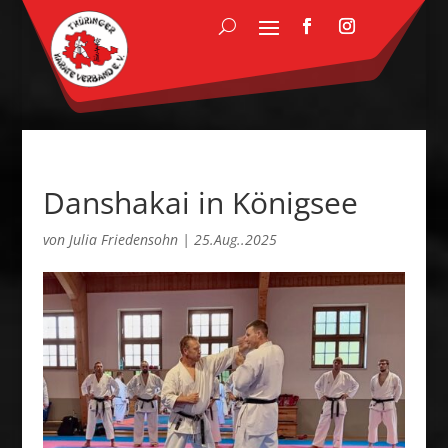
Danshakai in Königsee
von
Julia Friedensohn
|
25.Aug..2025