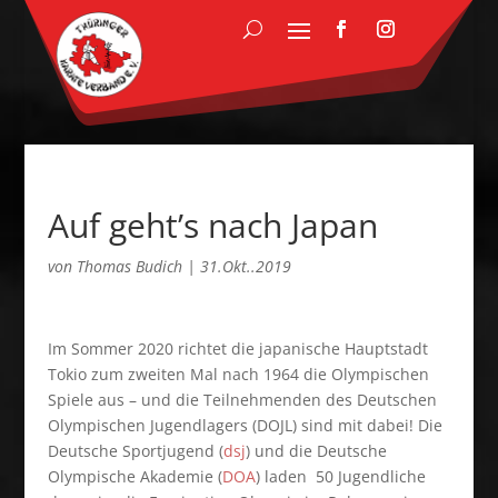
Auf geht’s nach Japan
von
Thomas Budich
|
31.Okt..2019
Im Sommer 2020 richtet die japanische Hauptstadt
Tokio zum zweiten Mal nach 1964 die Olympischen
Spiele aus – und die Teilnehmenden des Deutschen
Olympischen Jugendlagers (DOJL) sind mit dabei! Die
Deutsche Sportjugend (
dsj
) und die Deutsche
Olympische Akademie (
DOA
) laden 50 Jugendliche