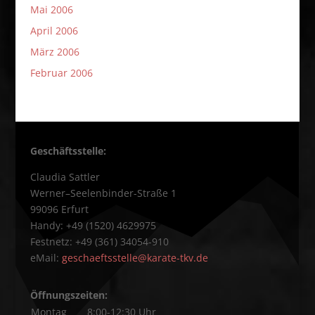
Mai 2006
April 2006
März 2006
Februar 2006
Geschäftsstelle:
Claudia Sattler
Werner–Seelenbinder-Straße 1
99096 Erfurt
Handy: +49 (1520) 4629975
Festnetz: +49 (361) 34054-910
eMail:
geschaeftsstelle@karate-tkv.de
Öffnungszeiten:
Montag
8:00-12:30 Uhr