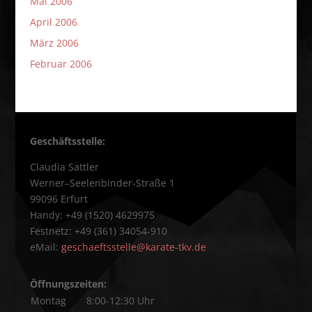
Mai 2006
April 2006
März 2006
Februar 2006
Geschäftsstelle:
Claudia Sattler
Werner–Seelenbinder-Straße 1
99096 Erfurt
Handy: +49 (1520) 4629975
Festnetz: +49 (361) 34054-910
eMail:
geschaeftsstelle@karate-tkv.de
Öffnungszeiten:
Montag
8:00-12:30 Uhr